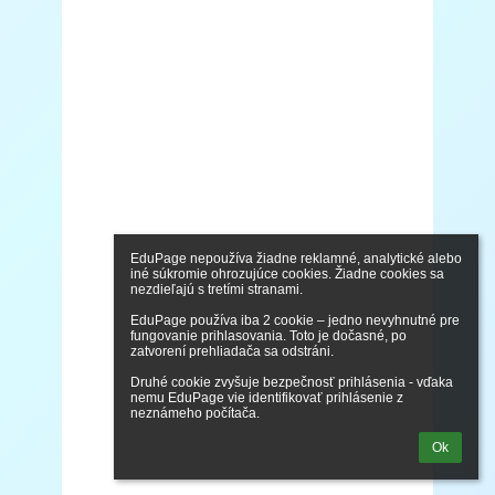
EduPage nepoužíva žiadne reklamné, analytické alebo 
iné súkromie ohrozujúce cookies. Žiadne cookies sa 
nezdieľajú s tretími stranami.

EduPage používa iba 2 cookie – jedno nevyhnutné pre 
fungovanie prihlasovania. Toto je dočasné, po 
zatvorení prehliadača sa odstráni.

Druhé cookie zvyšuje bezpečnosť prihlásenia - vďaka 
nemu EduPage vie identifikovať prihlásenie z 
neznámeho počítača.
Ok