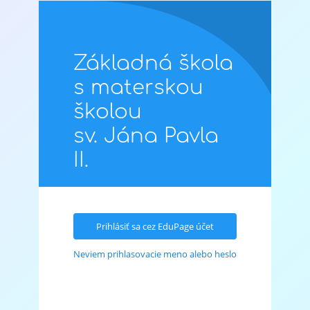
Hlavná
stránka
Základná škola
s materskou
školou
sv. Jána Pavla
II.
Prihlásiť sa cez EduPage účet
Neviem prihlasovacie meno alebo heslo